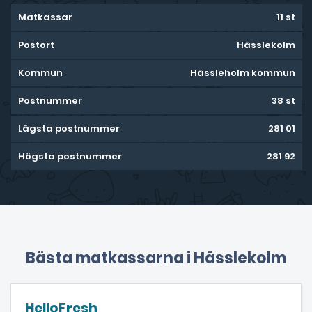
Matkassar
11 st
Postort
Hässlekolm
Kommun
Hässleholm kommun
Postnummer
38 st
Lägsta postnummer
281 01
Högsta postnummer
281 92
Bästa matkassarna i Hässlekolm
HelloFresh