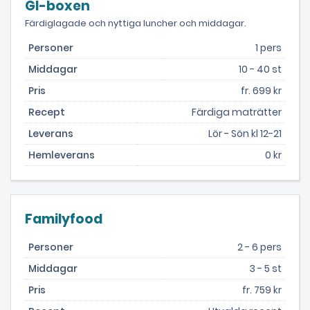
GI-boxen
Färdiglagade och nyttiga luncher och middagar.
Personer
1 pers
Middagar
10 - 40 st
Pris
fr. 699 kr
Recept
Färdiga maträtter
Leverans
Lör - Sön kl 12-21
Hemleverans
0 kr
Familyfood
Personer
2 - 6 pers
Middagar
3 - 5 st
Pris
fr. 759 kr