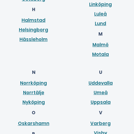
Linköping
H
Luleå
Halmstad
Lund
Helsingborg
M
Hässleholm
Malmö
Motala
N
U
Norrköping
Uddevalla
Norrtälje
Umeå
Nyköping
Uppsala
O
V
Oskarshamn
Varberg
Visby
P