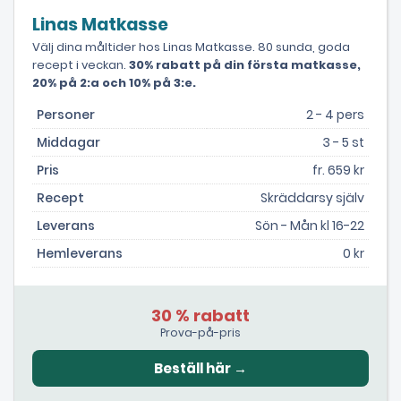
Linas Matkasse
Välj dina måltider hos Linas Matkasse. 80 sunda, goda
recept i veckan.
30% rabatt på din första matkasse,
20% på 2:a och 10% på 3:e.
Personer
2 - 4 pers
Middagar
3 - 5 st
Pris
fr. 659 kr
Recept
Skräddarsy själv
Leverans
Sön - Mån kl 16-22
Hemleverans
0 kr
30 % rabatt
Prova-på-pris