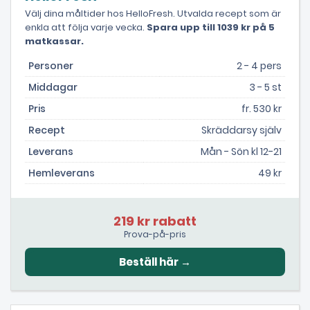
Välj dina måltider hos HelloFresh. Utvalda recept som är
enkla att följa varje vecka.
Spara upp till 1039 kr på 5
matkassar.
Personer
2 - 4 pers
Middagar
3 - 5 st
Pris
fr. 530 kr
Recept
Skräddarsy själv
Leverans
Mån - Sön kl 12-21
Hemleverans
49 kr
219 kr rabatt
Prova-på-pris