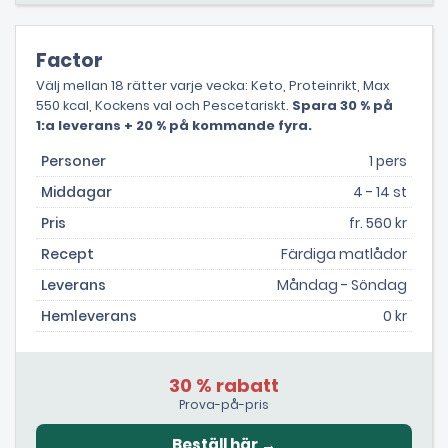
Factor
Välj mellan 18 rätter varje vecka: Keto, Proteinrikt, Max
550 kcal, Kockens val och Pescetariskt.
Spara 30 % på
1:a leverans + 20 % på kommande fyra.
Personer
1 pers
Middagar
4 - 14 st
Pris
fr. 560 kr
Recept
Färdiga matlådor
Leverans
Måndag - Söndag
Hemleverans
0 kr
30 % rabatt
Prova-på-pris