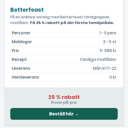
Betterfeast
Få en enklare vardag med Betterfeast färdiglagade
matlådor.
Få 25 % rabatt på din första familjelåda.
Personer
1 - 5 pers
Middagar
3 - 5 st
Pris
fr. 599 kr
Recept
Färdiga matlådor
Leverans
Mån kl 17-22
Hemleverans
0 kr
25 % rabatt
Prova-på-pris