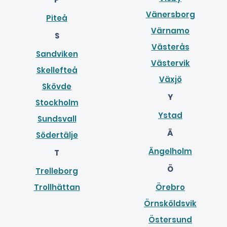
Vänersborg
Piteå
Värnamo
S
Västerås
Sandviken
Västervik
Skellefteå
Växjö
Skövde
Y
Stockholm
Ystad
Sundsvall
Ä
Södertälje
Ängelholm
T
Ö
Trelleborg
Trollhättan
Örebro
Örnsköldsvik
Östersund