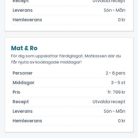
Recept
Utvalda recept
Leverans
Sön - Mån
Hemleverans
0 kr
Mat & Ro
För dig som uppskattar färdiglagat. Matkassen där du
får njuta av kocklagade middagar!
Personer
2 - 6 pers
Middagar
3 - 5 st
Pris
fr. 799 kr
Recept
Utvalda recept
Leverans
Sön - Mån
Hemleverans
0 kr