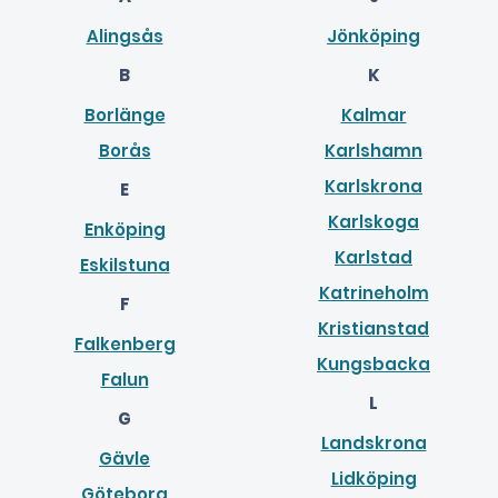
Alingsås
Jönköping
B
K
Borlänge
Kalmar
Borås
Karlshamn
Karlskrona
E
Karlskoga
Enköping
Karlstad
Eskilstuna
Katrineholm
F
Kristianstad
Falkenberg
Kungsbacka
Falun
L
G
Landskrona
Gävle
Lidköping
Göteborg