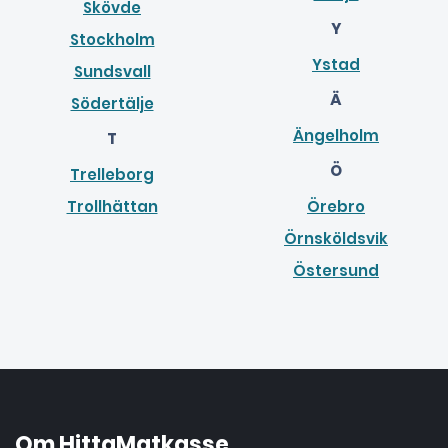
Skövde
Y
Stockholm
Ystad
Sundsvall
Ä
Södertälje
Ängelholm
T
Ö
Trelleborg
Trollhättan
Örebro
Örnsköldsvik
Östersund
Om HittaMatkasse