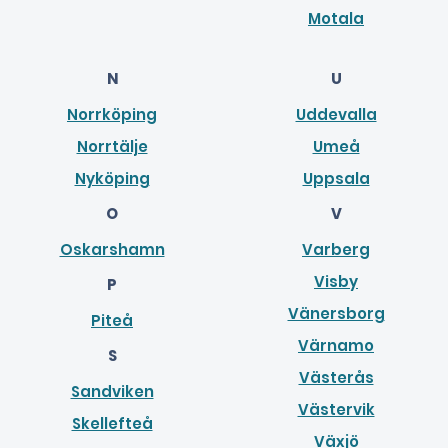
Motala
N
U
Norrköping
Uddevalla
Norrtälje
Umeå
Nyköping
Uppsala
O
V
Oskarshamn
Varberg
Visby
P
Vänersborg
Piteå
Värnamo
S
Västerås
Sandviken
Västervik
Skellefteå
Växjö