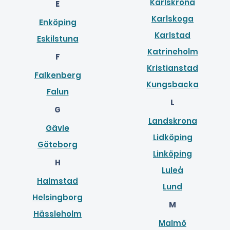
Karlskrona
E
Karlskoga
Enköping
Karlstad
Eskilstuna
Katrineholm
F
Kristianstad
Falkenberg
Kungsbacka
Falun
L
G
Landskrona
Gävle
Lidköping
Göteborg
Linköping
H
Luleå
Halmstad
Lund
Helsingborg
M
Hässleholm
Malmö