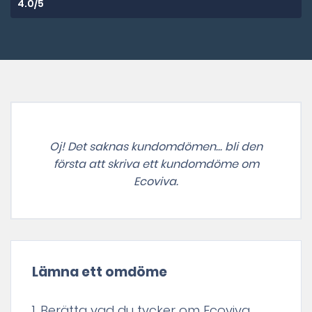
4.0/5
Oj! Det saknas kundomdömen... bli den
första att skriva ett kundomdöme om
Ecoviva.
Lämna ett omdöme
1. Berätta vad du tycker om Ecoviva