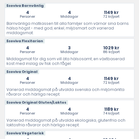
Ecoviva Barnvänlig
4
4
1149 kr
Personer
Middagar
72 kr/port
Barnvänliga matkassen till alla familjer som värnar sina barns
hälsa högst - med god, enkel, miljösmart och varierad
middagsmat.
Ecoviva Flexitarian
4
3
1029 kr
Personer
Middagar
86 kr/port
Middagsmat för dig som vill äta hälsosamt, en växtbaserad
kost med inslag av fisk och fågel.
Ecoviva Original
4
4
1149 kr
Personer
Middagar
72 kr/port
Varierad middagsmat på utvalda svenska och miljömärkta
råvaror och härliga recept.
Ecoviva Original Gluten/Laktos
4
4
1189 kr
Personer
Middagar
74 kr/port
Varierad middagsmat på utvalda ekologiska, glutenfria och
laktosfria råvaror och härliga recept.
Ecoviva Vegetarisk