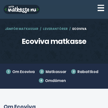
☰
JÄMFÖR MATKASSAR
LEVERANTÖRER
ECOVIVA
Ecoviva matkasse
Om Ecoviva
Matkassar
Rabattkod
Omdömen
Om Ecoviva