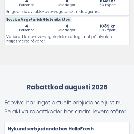
4
4
1049 kr
Personer
Middagar
66 kr/port
En god mix av lakto-ovo-vegetarisk middagsmat.
Ecoviva Vegetarisk Gluten/Laktos
4
4
1089 kr
Personer
Middagar
68 kr/port
Varierad lakto-ovo-vegetarisk middagsmat på utvalda
miljösmarta råvaror.
Rabattkod augusti 2026
Ecoviva har inget aktuellt erbjudande just nu.
Se aktiva rabattkoder hos andra leverantörer.
Nykundserbjudande hos HelloFresh